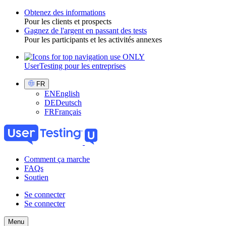
Obtenez des informations
Pour les clients et prospects
Toggle
Gagnez de l'argent en passant des tests
Pour les participants et les activités annexes
UserTesting pour les entreprises
Utility
GPTT
Select
FR
Language
EN
English
DE
Deutsch
FR
Français
Comment ça marche
FAQs
Main
Soutien
navigation
Se connecter
GPTT
Se connecter
GPTT
-
Menu