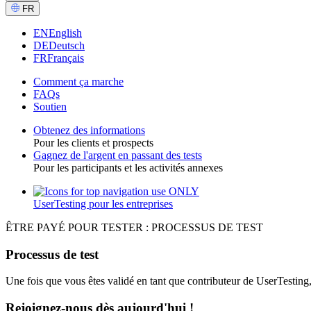
CTA
Select
FR
Language
EN
English
DE
Deutsch
FR
Français
Comment ça marche
FAQs
Main
Soutien
navigation
Obtenez des informations
GPTT
Pour les clients et prospects
Toggle
Gagnez de l'argent en passant des tests
Pour les participants et les activités annexes
UserTesting pour les entreprises
Utility
GPTT
ÊTRE PAYÉ POUR TESTER : PROCESSUS DE TEST
Processus de test
Une fois que vous êtes validé en tant que contributeur de UserTesting, 
Rejoignez-nous dès aujourd'hui !