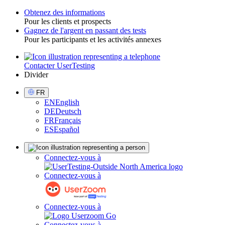
Obtenez des informations
Pour les clients et prospects
Toggle
Gagnez de l'argent en passant des tests
Pour les participants et les activités annexes
Contacter UserTesting
Utility
Divider
Select
FR
Language
EN
English
DE
Deutsch
FR
Français
ES
Español
Sign
Connectez-vous à
in
Connectez-vous à
Connectez-vous à
Connectez-vous à