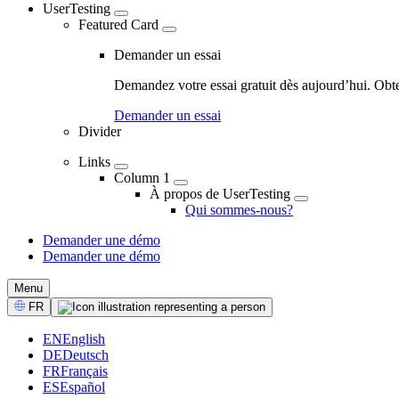
UserTesting
Featured Card
Demander un essai
Demandez votre essai gratuit dès aujourd’hui. Obt
Demander un essai
Divider
Links
Column 1
À propos de UserTesting
Qui sommes-nous?
Demander une démo
Demander une démo
CTA
Menu
Select
FR
Language
EN
English
DE
Deutsch
FR
Français
ES
Español