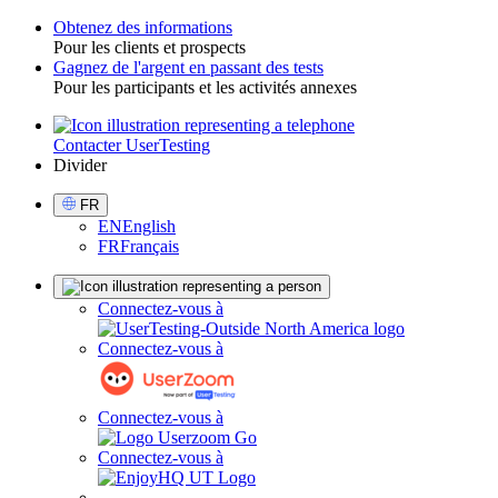
Obtenez des informations
Pour les clients et prospects
Toggle
Gagnez de l'argent en passant des tests
Pour les participants et les activités annexes
Contacter UserTesting
Utility
Divider
Select
FR
Language
EN
English
FR
Français
Sign
Connectez-vous à
in
Connectez-vous à
Connectez-vous à
Connectez-vous à