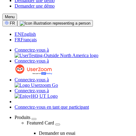
Demander une démo
Demander une démo
CTA
Menu
Select
FR
Language
EN
English
FR
Français
Connectez-vous à
Connectez-vous à
Connectez-vous à
Connectez-vous à
Connectez-vous en tant que participant
Produits
Featured Card
04
-
Demander un essai