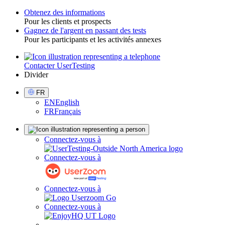
Obtenez des informations
Pour les clients et prospects
Toggle
Gagnez de l'argent en passant des tests
Pour les participants et les activités annexes
Contacter UserTesting
Utility
Divider
Select
FR
Language
EN
English
FR
Français
Sign
Connectez-vous à
in
Connectez-vous à
Connectez-vous à
Connectez-vous à