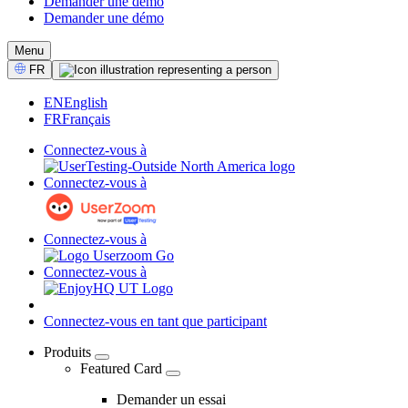
Demander une démo
Demander une démo
CTA
Menu
Select
FR
Language
EN
English
FR
Français
Connectez-vous à
Connectez-vous à
Connectez-vous à
Connectez-vous à
Connectez-vous en tant que participant
Produits
Featured Card
04
-
Demander un essai