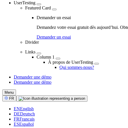
UserTesting
Featured Card
Demander un essai
Demandez votre essai gratuit dès aujourd’hui. Obt
Demander un essai
Divider
Links
Column 1
À propos de UserTesting
Qui sommes-nous?
Demander une démo
Demander une démo
CTA
Menu
Select
FR
Language
EN
English
DE
Deutsch
FR
Français
ES
Español