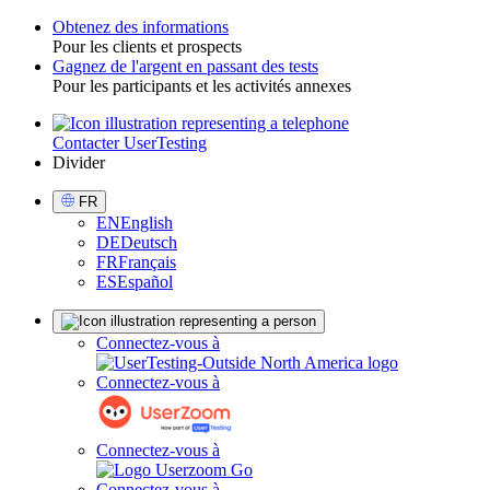
Obtenez des informations
Pour les clients et prospects
Toggle
Gagnez de l'argent en passant des tests
Pour les participants et les activités annexes
Contacter UserTesting
Utility
Divider
Select
FR
Language
EN
English
DE
Deutsch
FR
Français
ES
Español
Sign
Connectez-vous à
in
Connectez-vous à
Connectez-vous à
Connectez-vous à