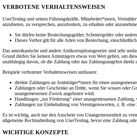
VERBOTENE VERHALTENSWEISEN
UserTesting und seinen Führungskräfte, Mitarbeiter*innen, Vermittler
anzubieten, zu versprechen, anzufordern, zu erhalten oder anzunehme
Sie dürfen keine Bestechungsgelder, Schmiergelder oder andere
Dieses Verbot gilt für alle Arten von Bestechung, einschließli
Das amerikanische und andere Antikorruptionsgesetze sind sehr umf
Grund dürfen Sie keinen Amtsträgern etwas von Wert geben, um diese u
unabhängig davon, ob die Zahlung oder das Zahlungsangebot direkt an
Beispiele verbotener Verhaltensweisen umfassen:
direkte Zahlungen an Amtsträger*innen für einen unangemess
Zahlungen oder Geschenke an Dritte, wenn Sie wissen oder Gr
unangemessenen Zweck angeboten wird;
Handlungen „zur Förderung“ einer unangemessenen Zahlung, wi
Zahlungen zur Einbehaltung von Vermögenswerten, z. B. eine 
Es ist wichtig, auch nur den Anschein von Unangemessenheit zu verm
allgemeine Rechtsabteilung von UserTesting, bevor eine Zahlung ode
WICHTIGE KONZEPTE