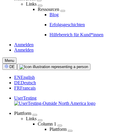
Links
Ressourcen
Blog
Erfolgsgeschichten
Hilfebereich für Kund*innen
Anmelden
Anmelden
CTA
Menu
Select
DE
Language
EN
English
DE
Deutsch
FR
Français
UserTesting
Plattform
Links
04
Column 1
-
Plattform