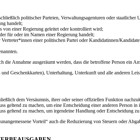
chließlich politischer Parteien, Verwaltungsagenturen oder staatlicher
ung handelt;
von einer Regierung geleitet oder kontrolliert wird;
 oder für oder im Namen einer Regierung handelt;
r Vertreter*innen einer politischen Partei oder Kandidatinnen/Kandidaten
enannten.
durch die Annahme ausgeräumt werden, dass die betroffene Person ein A
s und Geschenkkarten), Unterhaltung, Unterkunft und alle anderen Le
hließlich dem Versäumnis, ihrer oder seiner offiziellen Funktion nach
luss geltend zu machen, um eine Entscheidung einer anderen Person in i
fluss geltend zu machen, um irgendeine Handlung oder Entscheidung zu 
 „unangemessene Vorteil“ auch die Reduzierung von Steuern oder Abg
 WERBEAUSGABEN