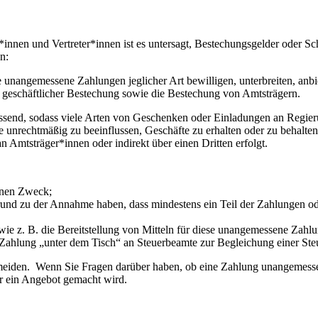
*innen und Vertreter*innen ist es untersagt, Bestechungsgelder oder Sch
n:
 unangemessene Zahlungen jeglicher Art bewilligen, unterbreiten, anbi
ch geschäftlicher Bestechung sowie die Bestechung von Amtsträgern.
assend, sodass viele Arten von Geschenken oder Einladungen an Regie
nrechtmäßig zu beeinflussen, Geschäfte zu erhalten oder zu behalten o
 Amtsträger*innen oder indirekt über einen Dritten erfolgt.
enen Zweck;
und zu der Annahme haben, dass mindestens ein Teil der Zahlungen o
e z. B. die Bereitstellung von Mitteln für diese unangemessene Zahlu
Zahlung „unter dem Tisch“ an Steuerbeamte zur Begleichung einer Ste
eiden. Wenn Sie Fragen darüber haben, ob eine Zahlung unangemessen i
r ein Angebot gemacht wird.