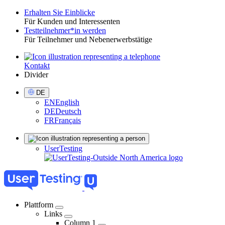
Erhalten Sie Einblicke
Für Kunden und Interessenten
Toggle
Testteilnehmer*in werden
Für Teilnehmer und Nebenerwerbstätige
Kontakt
Utility
Divider
Select
DE
Language
EN
English
DE
Deutsch
FR
Français
Sign
UserTesting
in
Plattform
Links
04
Column 1