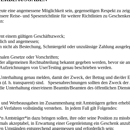
e eine angemessene Möglichkeit sein, gegenseitigen Respekt zu zeig
re Reise- und Spesenrichtlinie für weitere Richtlinien zu Geschenke
n:
ent einem gültigen Geschäftszweck;
blich und angemessen;
nicht als Bestechung, Schmiergeld oder unzulässige Zahlung ausgele
onalen Gesetze oder Vorschriften;
der allgemeinen Rechtsabteilung bekannt gegeben werden, bevor sie
 Aufzeichnungen von UserTesting genau beschrieben werden.
 Unterhaltung genau melden, damit der Zweck, der Betrag und die/der 
 (d. h. transparent) sind. Spesenabrechnungen sollten den Zweck der 
die Unterhaltung einer/einem Beamtin/Beamten des öffentlichen Dienst
e- und Werbeausgaben im Zusammenhang mit Amtsträgern gelten erheblic
 Verfahren vollständig verstehen. In jedem Fall gilt Folgendes:
 Amtsträger*in dazu bringen sollen, ihre oder seine Position zu missb
iemals akzeptabel, in Erwartung einer Gegenleistung ein Geschenk anz
n Umständen entsprechend angemessen und erforderlich sein;