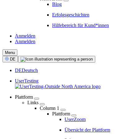
Blog
Erfolgsgeschichten
Hilfebereich für Kund*innen
Anmelden
Anmelden
CTA
Menu
Select
DE
Language
DE
Deutsch
UserTesting
Plattform
Links
04
Column 1
-
Plattform
UserZoom
Marketing
Navigation
Übersicht der Plattform
-