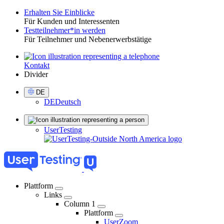
Erhalten Sie Einblicke
Für Kunden und Interessenten
Toggle
Testteilnehmer*in werden
Für Teilnehmer und Nebenerwerbstätige
Kontakt
Utility
Divider
Select
DE
Language
DE
Deutsch
Sign
UserTesting
in
Plattform
Links
04
Column 1
-
Plattform
UserZoom