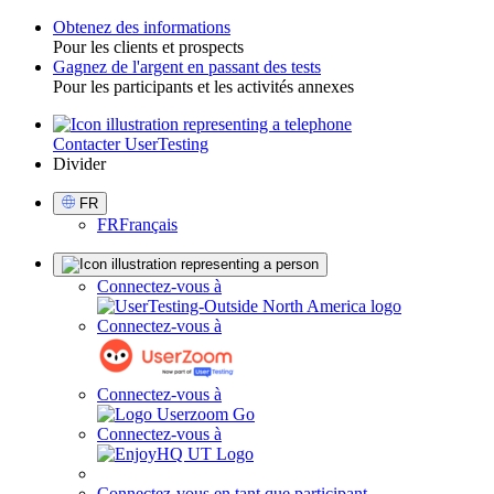
Obtenez des informations
Pour les clients et prospects
Toggle
Gagnez de l'argent en passant des tests
Pour les participants et les activités annexes
Contacter UserTesting
Utility
Divider
Select
FR
Language
FR
Français
Sign
Connectez-vous à
in
Connectez-vous à
Connectez-vous à
Connectez-vous à
Connectez-vous en tant que participant