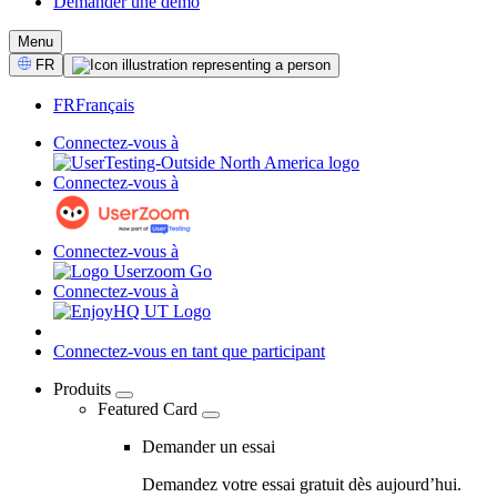
Demander une démo
CTA
Menu
Select
FR
Language
FR
Français
Connectez-vous à
Connectez-vous à
Connectez-vous à
Connectez-vous à
Connectez-vous en tant que participant
Produits
Featured Card
04
-
Demander un essai
Marketing
Demandez votre essai gratuit dès aujourd’hui.