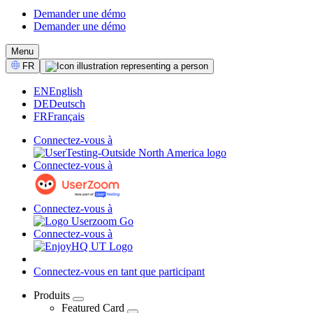
Demander une démo
Demander une démo
CTA
Menu
Select
FR
Language
EN
English
DE
Deutsch
FR
Français
Connectez-vous à
Connectez-vous à
Connectez-vous à
Connectez-vous à
Connectez-vous en tant que participant
Produits
Featured Card
04