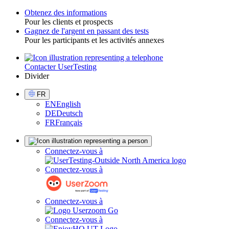
Obtenez des informations
Pour les clients et prospects
Toggle
Gagnez de l'argent en passant des tests
Pour les participants et les activités annexes
Contacter UserTesting
Utility
Divider
Select
FR
Language
EN
English
DE
Deutsch
FR
Français
Sign
Connectez-vous à
in
Connectez-vous à
Connectez-vous à
Connectez-vous à