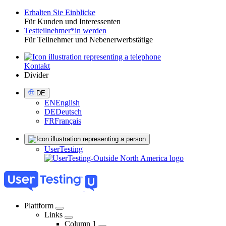
Erhalten Sie Einblicke
Für Kunden und Interessenten
Toggle
Testteilnehmer*in werden
Für Teilnehmer und Nebenerwerbstätige
Kontakt
Utility
Divider
Select
DE
Language
EN
English
DE
Deutsch
FR
Français
Sign
UserTesting
in
Plattform
Links
04
Column 1