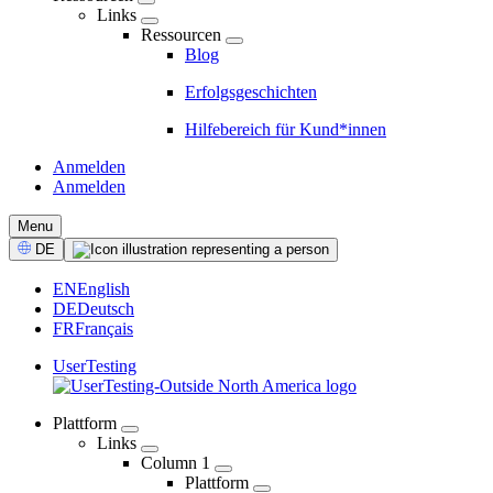
Links
Ressourcen
Blog
Erfolgsgeschichten
Hilfebereich für Kund*innen
Anmelden
Anmelden
CTA
Menu
Select
DE
Language
EN
English
DE
Deutsch
FR
Français
UserTesting
Plattform
Links
04
Column 1
-
Plattform