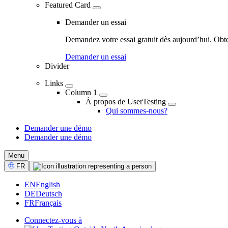
Featured Card
Demander un essai
Demandez votre essai gratuit dès aujourd’hui. Obt
Demander un essai
Divider
Links
Column 1
À propos de UserTesting
Qui sommes-nous?
Demander une démo
Demander une démo
CTA
Menu
Select
FR
Language
EN
English
DE
Deutsch
FR
Français
Connectez-vous à