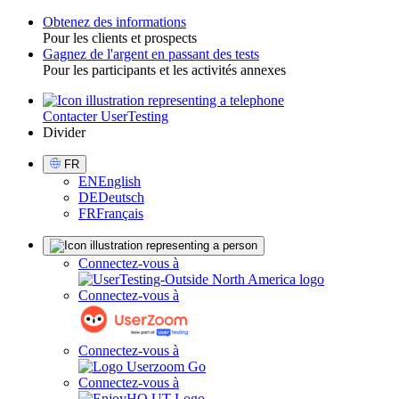
Obtenez des informations
Pour les clients et prospects
Toggle
Gagnez de l'argent en passant des tests
Pour les participants et les activités annexes
Contacter UserTesting
Utility
Divider
Select
FR
Language
EN
English
DE
Deutsch
FR
Français
Sign
Connectez-vous à
in
Connectez-vous à
Connectez-vous à
Connectez-vous à