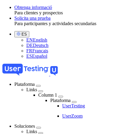
Obtenga informació
Para clientes y prospectos
Toggle
Solicita una prueba
Para participantes y actividades secundarias
Select
ES
Language
EN
English
DE
Deutsch
FR
Français
ES
Español
Plataforma
Links
Main
Column 1
navigation
Plataforma
UserTesting
UserZoom
Soluciones
Links