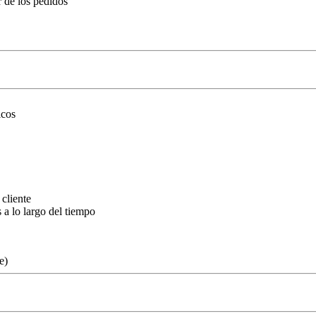
r de los pedidos
icos
 cliente
a lo largo del tiempo
e)