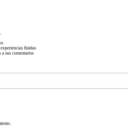
.
os
 experiencias fluidas
s a sus comentarios
miento.