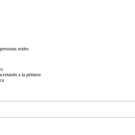
personas reales
vo
acertando a la primera
rca