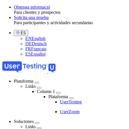
Obtenga informació
Para clientes y prospectos
Toggle
Solicita una prueba
Para participantes y actividades secundarias
Select
ES
Language
EN
English
DE
Deutsch
FR
Français
ES
Español
Plataforma
Links
Main
Column 1
navigation
Plataforma
UserTesting
UserZoom
Soluciones
Links