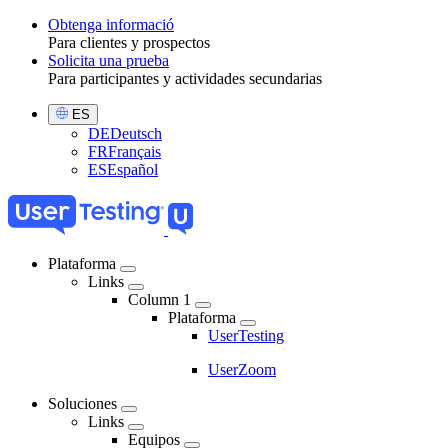
Obtenga informació
Para clientes y prospectos
Toggle
Solicita una prueba
Para participantes y actividades secundarias
Select
ES
Language
DE
Deutsch
FR
Français
ES
Español
Plataforma
Links
Main
Column 1
navigation
Plataforma
UserTesting
UserZoom
Soluciones
Links
Equipos