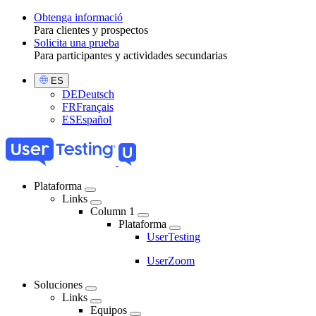
Obtenga informació
Para clientes y prospectos
Toggle
Solicita una prueba
Para participantes y actividades secundarias
Select
ES
Language
DE
Deutsch
FR
Français
ES
Español
Plataforma
Links
Main
Column 1
navigation
Plataforma
UserTesting
UserZoom
Soluciones
Links
Equipos