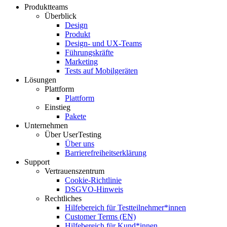
Produktteams
Überblick
Footer
Design
Produkt
Design- und UX-Teams
Führungskräfte
Marketing
Tests auf Mobilgeräten
Lösungen
Plattform
Plattform
Einstieg
Pakete
Unternehmen
Über UserTesting
Über uns
Barrierefreiheitserklärung
Support
Vertrauenszentrum
Cookie-Richtlinie
DSGVO-Hinweis
Rechtliches
Hilfebereich für Testteilnehmer*innen
Customer Terms (EN)
Hilfebereich für Kund*innen